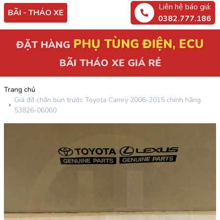
Liên hệ báo giá:
BÃI - THÁO XE
0382.777.186
ĐẶT HÀNG
PHỤ TÙNG ĐIỆN, ECU
BÃI THÁO XE GIÁ RẺ
Trang chủ
Giá đỡ chắn bùn trước Toyota Camry 2006-2015 chính hãng
53826-06060