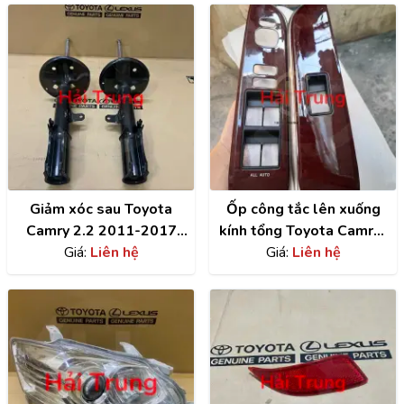
Giảm xóc sau Toyota
Ốp công tắc lên xuống
Camry 2.2 2011-2017
kính tổng Toyota Camry |
chính hãng | 48530
Giá:
Liên hệ
7423206540E0
Giá:
Liên hệ
-39675 , 48630 -39675