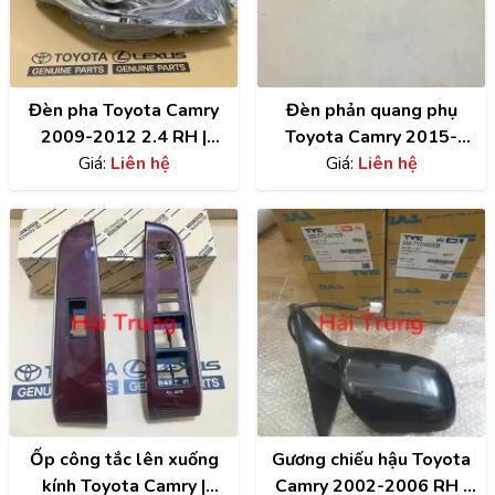
Đèn pha Toyota Camry
Đèn phản quang phụ
2009-2012 2.4 RH |
Toyota Camry 2015-
8114506550
Giá:
Liên hệ
2018 chính hãng |
Giá:
Liên hệ
8114506630
8191006030
Ốp công tắc lên xuống
Gương chiếu hậu Toyota
kính Toyota Camry |
Camry 2002-2006 RH |