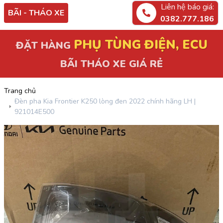
Liên hệ báo giá:
BÃI - THÁO XE
0382.777.186
PHỤ TÙNG ĐIỆN, ECU
ĐẶT HÀNG
BÃI THÁO XE GIÁ RẺ
Trang chủ
Đèn pha Kia Frontier K250 lòng đen 2022 chính hãng LH |
921014E500