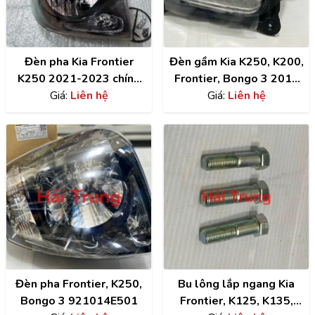
Đèn pha Kia Frontier
Đèn gầm Kia K250, K200,
K250 2021-2023 chính
Frontier, Bongo 3 2019
hãng 921024E501
Giá:
Liên hệ
922014E510
Giá:
Liên hệ
Đèn pha Frontier, K250,
Bu lông lắp ngang Kia
Bongo 3 921014E501
Frontier, K125, K135,