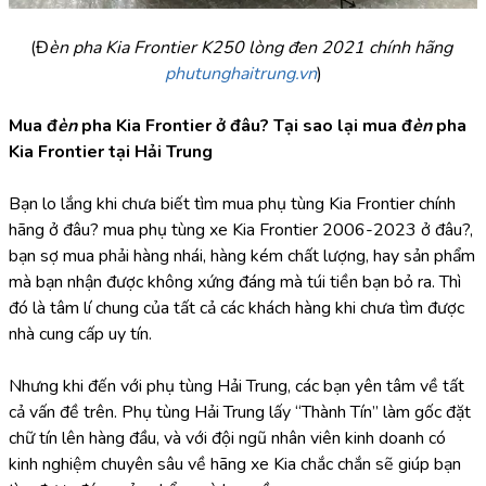
(Đ
èn pha Kia Frontier K250 lòng đen 2021 chính hãng 
phutunghaitrung.vn
)
Mua đ
èn 
pha Kia Frontier ở đâu? Tại sao lại mua đ
èn 
pha 
Kia Frontier tại Hải Trung
Bạn lo lắng khi chưa biết tìm mua phụ tùng Kia Frontier chính 
hãng ở đâu? mua phụ tùng xe Kia Frontier 2006-2023 ở đâu?, 
bạn sợ mua phải hàng nhái, hàng kém chất lượng, hay sản phẩm 
mà bạn nhận được không xứng đáng mà túi tiền bạn bỏ ra. Thì 
đó là tâm lí chung của tất cả các khách hàng khi chưa tìm được 
nhà cung cấp uy tín.
Nhưng khi đến với phụ tùng Hải Trung, các bạn yên tâm về tất 
cả vấn đề trên. Phụ tùng Hải Trung lấy “Thành Tín” làm gốc đặt 
chữ tín lên hàng đầu, và với đội ngũ nhân viên kinh doanh có 
kinh nghiệm chuyên sâu về hãng xe Kia chắc chắn sẽ giúp bạn 