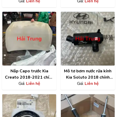
Giá:
Liên hệ
K190, K2700
Giá:
Liên hệ
0K62026117
Nắp Capo trước Kia
Mô tơ bơm nước rửa kính
Creato 2018-2021 chính
Kia Soluto 2018 chính
hãng | 66400M6000
Giá:
Liên hệ
hãng | 98510C1000
Giá:
Liên hệ