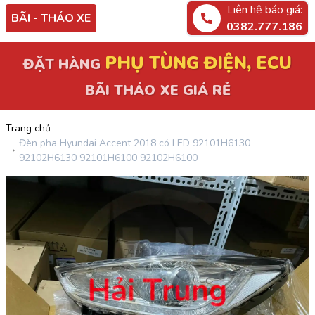
Liên hệ báo giá:
BÃI - THÁO XE
0382.777.186
PHỤ TÙNG ĐIỆN, ECU
ĐẶT HÀNG
BÃI THÁO XE GIÁ RẺ
Trang chủ
Đèn pha Hyundai Accent 2018 có LED 92101H6130
92102H6130 92101H6100 92102H6100