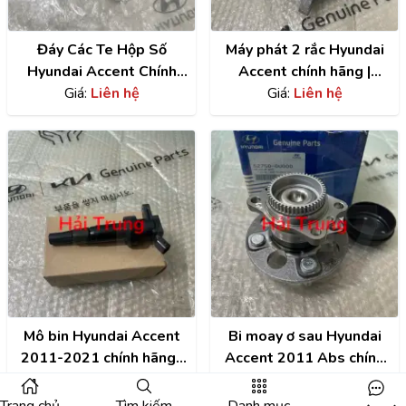
Đáy Các Te Hộp Số
Máy phát 2 rắc Hyundai
Hyundai Accent Chính
Accent chính hãng |
Hãng | 4528026101
Giá:
Liên hệ
373002B101
Giá:
Liên hệ
Mô bin Hyundai Accent
Bi moay ơ sau Hyundai
2011-2021 chính hãng |
Accent 2011 Abs chính
2730103200
Giá:
Liên hệ
hãng | 527500U000
Giá:
Liên hệ