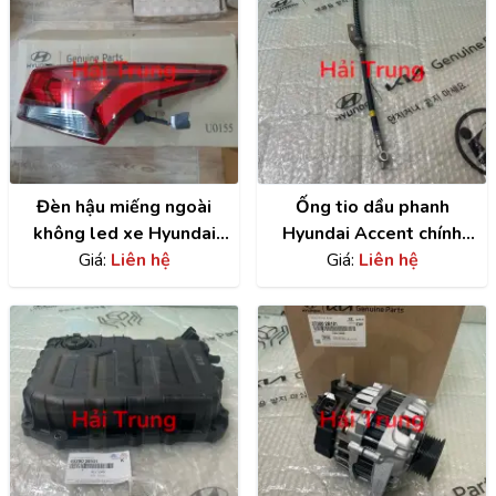
Đèn hậu miếng ngoài
Ống tio dầu phanh
không led xe Hyundai
Hyundai Accent chính
Accent | 92402H6000
Giá:
Liên hệ
hãng | 58732A7000
Giá:
Liên hệ