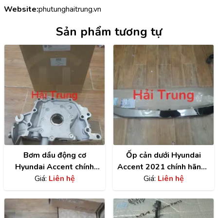
Website:
phutunghaitrung.vn
Sản phẩm tương tự
Bơm dầu động cơ
Ốp cản dưới Hyundai
Hyundai Accent chính
Accent 2021 chính hãng |
hãng | 2131026802
Giá:
Liên hệ
86577H6510
Giá:
Liên hệ