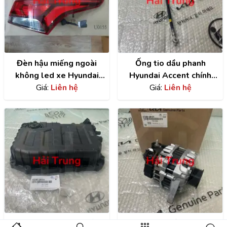
Đèn hậu miếng ngoài
Ống tio dầu phanh
không led xe Hyundai
Hyundai Accent chính
Accent | 92402H6000
Giá:
Liên hệ
hãng | 58732A7000
Giá:
Liên hệ
Đáy Các Te Hộp Số
Máy phát 2 rắc Hyundai