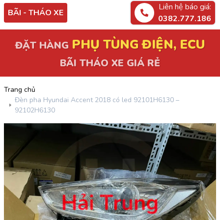
Liên hệ báo giá:
BÃI - THÁO XE
0382.777.186
PHỤ TÙNG ĐIỆN, ECU
ĐẶT HÀNG
BÃI THÁO XE GIÁ RẺ
Trang chủ
Đèn pha Hyundai Accent 2018 có led 92101H6130 –
92102H6130