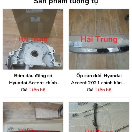
Sản phẩm tương tự
Bơm dầu động cơ
Ốp cản dưới Hyundai
Hyundai Accent chính
Accent 2021 chính hãng |
hãng | 2131026802
Giá:
Liên hệ
86577H6510
Giá:
Liên hệ