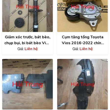
Giảm xóc trước, bát bèo,
Cụm tăng tổng Toyota
chụp bụi, bi bát bèo Vios
Vios 2016-2022 chính
2014-2022
Giá:
Liên hệ
hãng | 166200Y061
Giá:
Liên hệ