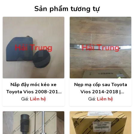
Sản phẩm tương tự
Nắp đậy móc kéo xe
Nẹp mạ cốp sau Toyota
Toyota Vios 2008-2018
Vios 2014-2018 |
Giá:
giá rẻ
Liên hệ
768010D280
Giá:
Liên hệ