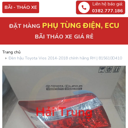
Liên hệ báo giá:
BÃI - THÁO XE
0382.777.186
PHỤ TÙNG ĐIỆN, ECU
ĐẶT HÀNG
BÃI THÁO XE GIÁ RẺ
Trang chủ
Đèn hậu Toyota Vios 2014-2018 chính hãng RH | 815610D410