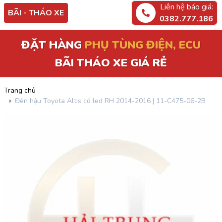
Liên hệ báo giá:
BÃI - THÁO XE
0382.777.186
PHỤ TÙNG ĐIỆN, ECU
ĐẶT HÀNG
BÃI THÁO XE GIÁ RẺ
Trang chủ
Đèn hậu Toyota Altis có led RH 2014-2016 | 11-C475-06-2B