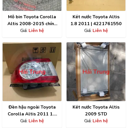
Mô bin Toyota Corolla
Két nước Toyota Altis
Altis 2008-2015 chính
1.8 2011 | 4221761550
hãng | 0997002500
Giá:
Liên hệ
Giá:
Liên hệ
Đèn hậu ngoài Toyota
Két nước Toyota Altis
Corolla Altis 2011 1.8
2009 STD
chính hãng | 8156102620
Giá:
Liên hệ
Giá:
Liên hệ