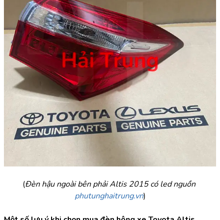
(
Đèn hậu ngoài bên phải Altis 2015 có led nguồn 
phutunghaitrung.vn
)
Một số lưu ý khi chọn mua đèn hông xe Toyota Altis 