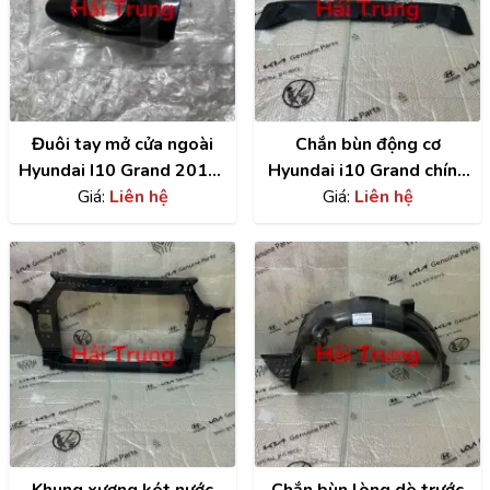
Đuôi tay mở cửa ngoài
Chắn bùn động cơ
Hyundai I10 Grand 2014-
Hyundai i10 Grand chính
2020 chính hãng
Giá:
Liên hệ
hãng | 29110B4000
Giá:
Liên hệ
82652B4020