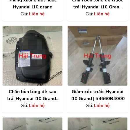
Khung xương két nước
Chắn bùn lòng dè trước
Hyundai I10 grand
trái Hyundai i10 Grand
Giá:
Liên hệ
chính hãng |
Giá:
Liên hệ
86811B4000
Chắn bùn lòng dè sau
Giảm xóc trước Hyundai
trái Hyundai I10 Grand |
I10 Grand | 54660B4000
86821B4400
Giá:
Liên hệ
Giá:
Liên hệ