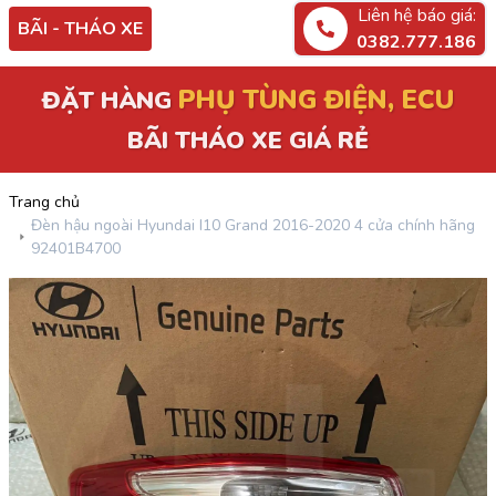
Liên hệ báo giá:
BÃI - THÁO XE
0382.777.186
PHỤ TÙNG ĐIỆN, ECU
ĐẶT HÀNG
BÃI THÁO XE GIÁ RẺ
Trang chủ
Đèn hậu ngoài Hyundai I10 Grand 2016-2020 4 cửa chính hãng
92401B4700