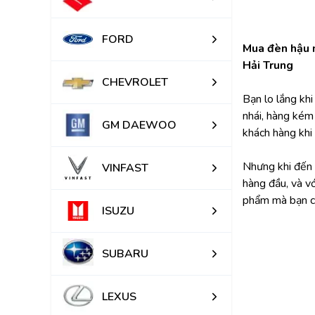
FORD
Mua đèn hậu m
Hải Trung
CHEVROLET
Bạn lo lắng kh
nhái, hàng kém 
GM DAEWOO
khách hàng khi 
Nhưng khi đến v
VINFAST
hàng đầu, và v
phẩm mà bạn c
ISUZU
SUBARU
LEXUS