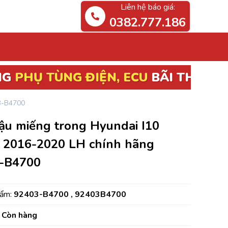
Liên hệ báo giá:
0382.777.186
 ECU
BÃI THÁO XE GIÁ RẺ
3-B4700
ậu miếng trong Hyundai I10
 2016-2020 LH chính hãng
-B4700
hẩm:
92403-B4700 , 92403B4700
Còn hàng