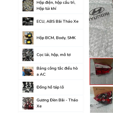
Hộp điện, hộp cầu trì,
Đồng hồ táp lô
Hộp túi khí
Gương Đèn Bãi - T
ECU, ABS Bãi Tháo Xe
Thân vỏ Bãi Tháo 
Nắp Capo, Cốp Sau
Hộp BCM, Body, SMK
Ốp nhựa nội thất tr
Cọc lái, hộp, mô tơ
Mâm lốp, Lazang
Gầm, máy, hộp số
Bảng công tắc điều hò
a AC
Hệ thống treo gầm,
A, rotuyn
Đồng hồ táp lô
NỘI - NGOẠI THẤT
Gương Đèn Bãi - Tháo
TOYOTA
Xe
HYUNDAI