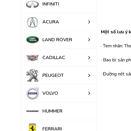
INFINITI
ACURA
Một số lưu ý 
LAND ROVER
· Tem nhãn: Th
CADILLAC
· Bao bì: sản 
· Đường nét sả
PEUGEOT
VOLVO
HUMMER
FERRARI