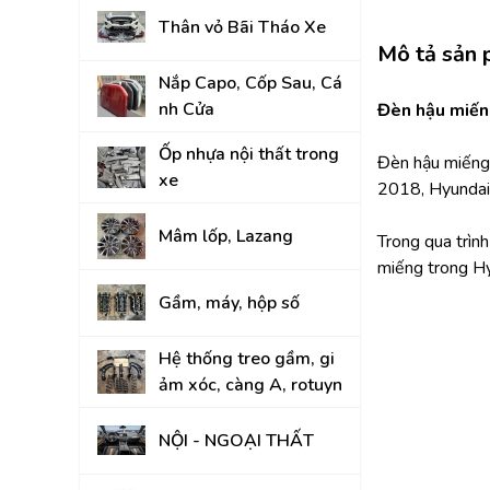
Thân vỏ Bãi Tháo Xe
KIA
Mô tả sản
Nắp Capo, Cốp Sau, Cá
nh Cửa
Đèn hậu miến
Ốp nhựa nội thất trong
Đèn hậu miếng
xe
2018, Hyundai
Mâm lốp, Lazang
Trong qua trìn
miếng trong Hy
Gầm, máy, hộp số
Hệ thống treo gầm, gi
ảm xóc, càng A, rotuyn
NỘI - NGOẠI THẤT