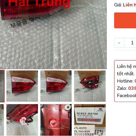
Giá:
Liên 
háo Xe
Xe
-
, Cánh Cửa
ong xe
Liên hệ m
tốt nhất.
Hotline:
Zalo:
03
 giảm xóc, càng
Faceboo