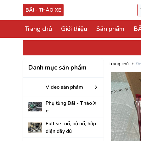
BÃI - THÁO XE
Trang chủ
Giới thiệu
Sản phẩm
BÃ
Video sản phẩm
Phụ tùng Bãi - Thá
Trang chủ
Đè
Danh mục sản phẩm
Full set nổ, bộ nổ, 
Hộp điện, hộp cầu tr
Video sản phẩm
ECU, ABS Bãi Tháo
Phụ tùng Bãi - Tháo X
Hộp BCM, Body, S
e
Cọc lái, hộp, mô tơ
Full set nổ, bộ nổ, hộp
điện đầy đủ
Bảng công tắc điề