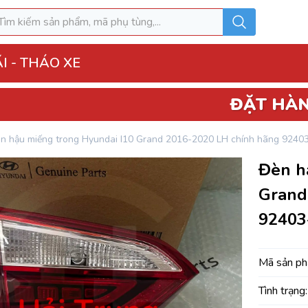
I - THÁO XE
ĐẶT HÀNG
PHỤ TÙNG ĐIỆN,
o Xe
n hậu miếng trong Hyundai I10 Grand 2016-2020 LH chính hãng 9240
hộp điện đầy đủ
Đèn h
ì, Hộp túi khí
Grand
 Xe
92403
MK
Mã sản p
Tình trạng:
u hòa AC