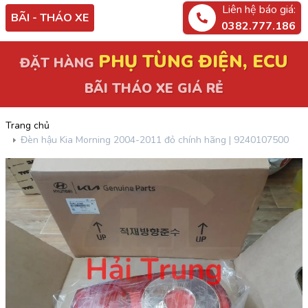
Liên hệ báo giá:
BÃI - THÁO XE
0382.777.186
PHỤ TÙNG ĐIỆN, ECU
ĐẶT HÀNG
BÃI THÁO XE GIÁ RẺ
Trang chủ
Đèn hậu Kia Morning 2004-2011 đỏ chính hãng | 9240107500