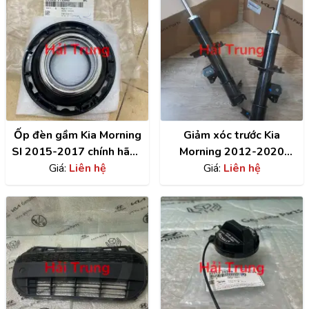
Ốp đèn gầm Kia Morning
Giảm xóc trước Kia
SI 2015-2017 chính hãng
Morning 2012-2020
| 865221YBA0
Giá:
Liên hệ
chính hãng | 546501Y010
Giá:
Liên hệ