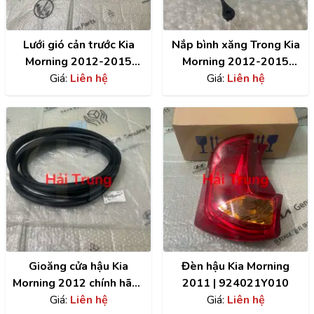
Lưới gió cản trước Kia
Nắp bình xăng Trong Kia
Morning 2012-2015
Morning 2012-2015
chính hãng | 865601Y500
Giá:
Liên hệ
chính hãng | 3101038600
Giá:
Liên hệ
Gioăng cửa hậu Kia
Đèn hậu Kia Morning
Morning 2012 chính hãng
2011 | 924021Y010
| 873211Y000
Giá:
Liên hệ
Giá:
Liên hệ