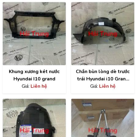
Khung xương két nước
Chắn bùn lòng dè trước
Hyundai I10 grand
trái Hyundai i10 Grand
Giá:
Liên hệ
chính hãng |
Giá:
Liên hệ
86811B4000