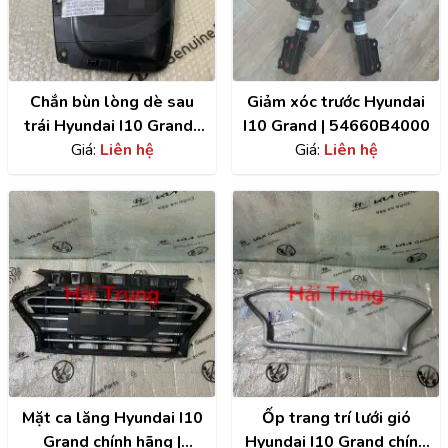
Chắn bùn lòng dè sau
Giảm xóc trước Hyundai
trái Hyundai I10 Grand |
I10 Grand | 54660B4000
86821B4400
Giá:
Liên hệ
Giá:
Liên hệ
Mặt ca lăng Hyundai I10
Ốp trang trí lưới gió
Grand chính hãng |
Hyundai I10 Grand chính