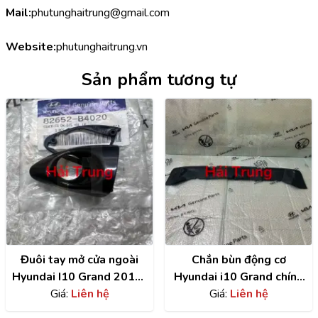
Mail:
phutunghaitrung@gmail.com
Website:
phutunghaitrung.vn
Sản phẩm tương tự
Đuôi tay mở cửa ngoài
Chắn bùn động cơ
Hyundai I10 Grand 2014-
Hyundai i10 Grand chính
2020 chính hãng
Giá:
Liên hệ
hãng | 29110B4000
Giá:
Liên hệ
82652B4020