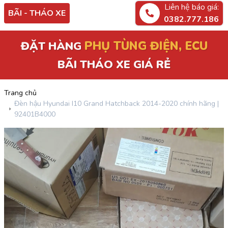
Liên hệ báo giá:
BÃI - THÁO XE
0382.777.186
PHỤ TÙNG ĐIỆN, ECU
ĐẶT HÀNG
BÃI THÁO XE GIÁ RẺ
Trang chủ
Đèn hậu Hyundai I10 Grand Hatchback 2014-2020 chính hãng |
92401B4000