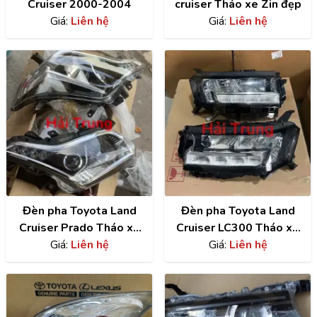
Cruiser 2000-2004
cruiser Tháo xe Zin đẹp
Giá:
Liên hệ
Giá:
Liên hệ
Đèn pha Toyota Land
Đèn pha Toyota Land
Cruiser Prado Tháo xe
Cruiser LC300 Tháo xe
Giá:
Zin đẹp
Liên hệ
Giá:
Liên hệ
Zin