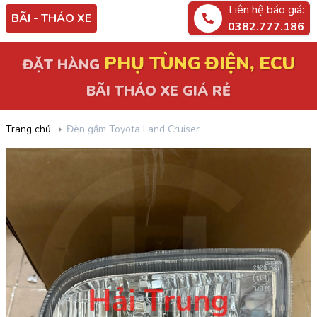
Liên hệ báo giá:
BÃI - THÁO XE
0382.777.186
ĐẶT HÀNG
PHỤ TÙNG ĐIỆN, ECU
BÃI THÁO XE GIÁ RẺ
Trang chủ
Đèn gầm Toyota Land Cruiser