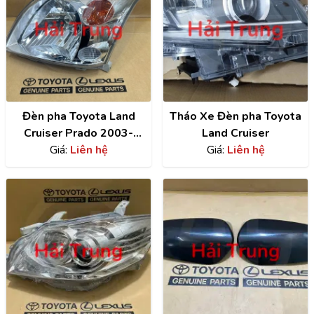
Đèn pha Toyota Land
Tháo Xe Đèn pha Toyota
Cruiser Prado 2003-
Land Cruiser
Giá:
2007
Liên hệ
Giá:
Liên hệ