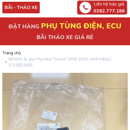
Liên hệ báo giá:
BÃI - THÁO XE
0382.777.186
PHỤ TÙNG ĐIỆN, ECU
ĐẶT HÀNG
BÃI THÁO XE GIÁ RẺ
Trang chủ
Đế bình ắc quy Hyundai Tucson 2016-2020 chính hãng |
37150D3500