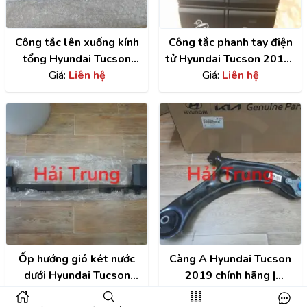
Công tắc lên xuống kính
Công tắc phanh tay điện
tổng Hyundai Tucson
tử Hyundai Tucson 2015-
2015 | 93570D30004X
Giá:
Liên hệ
2021| 93300D30604X
Giá:
Liên hệ
Ốp hướng gió két nước
Càng A Hyundai Tucson
dưới Hyundai Tucson
2019 chính hãng |
2015-2019 | 291503500
Giá:
Liên hệ
54501D9000
Giá:
Liên hệ