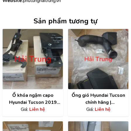
Website:
phutunghaitrung.vn
Sản phẩm tương tự
Ổ khóa ngậm capo
Ống gió Hyundai Tucson
Hyundai Tucson 2019
chính hãng |
chính hãng |
Giá:
Liên hệ
28210D3200
Giá:
Liên hệ
81140D3000 ,
81130D3400