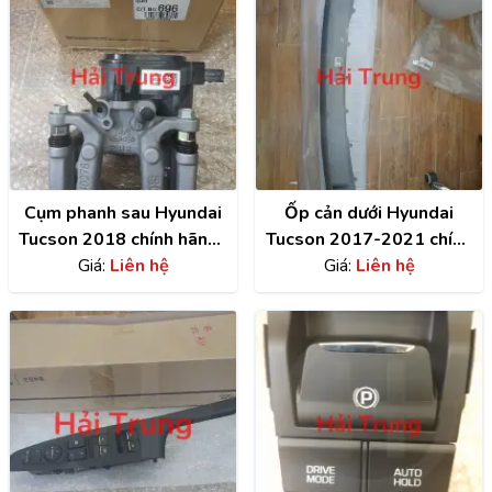
Cụm phanh sau Hyundai
Ốp cản dưới Hyundai
Tucson 2018 chính hãng |
Tucson 2017-2021 chính
58311D3A70
Giá:
Liên hệ
hãng | 86565D3500
Giá:
Liên hệ