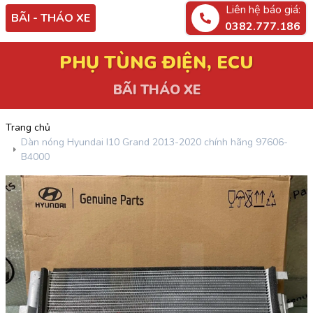
Liên hệ báo giá:
BÃI - THÁO XE
0382.777.186
PHỤ TÙNG ĐIỆN, ECU
BÃI THÁO XE
Trang chủ
Dàn nóng Hyundai I10 Grand 2013-2020 chính hãng 97606-
B4000