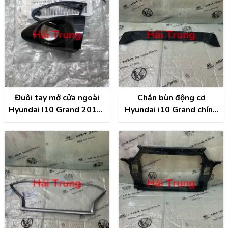
Đuôi tay mở cửa ngoài
Chắn bùn động cơ
Hyundai I10 Grand 2014-
Hyundai i10 Grand chính
2020 chính hãng
hãng | 29110B4000
82652B4020