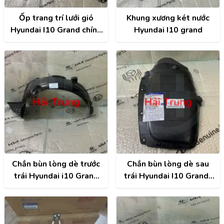
Ốp trang trí lưới gió
Khung xương két nước
Hyundai I10 Grand chính
Hyundai I10 grand
hãng | 86352K6010
Chắn bùn lòng dè trước
Chắn bùn lòng dè sau
trái Hyundai i10 Grand
trái Hyundai I10 Grand |
chính hãng |
86821B4400
86811B4000