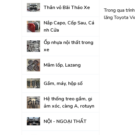
Thân vỏ Bãi Tháo Xe
KIA
Trong qua trìn
lăng Toyota Vi
Nắp Capo, Cốp Sau, Cá
nh Cửa
Ốp nhựa nội thất trong
xe
Mâm lốp, Lazang
Gầm, máy, hộp số
Hệ thống treo gầm, gi
ảm xóc, càng A, rotuyn
NỘI - NGOẠI THẤT