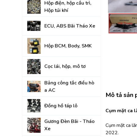
Hộp điện, hộp cầu trì,
Đồng hồ táp lô
Hộp túi khí
Gương Đèn Bãi - T
ECU, ABS Bãi Tháo Xe
Thân vỏ Bãi Tháo 
Nắp Capo, Cốp Sau
Hộp BCM, Body, SMK
Ốp nhựa nội thất tr
Cọc lái, hộp, mô tơ
Mâm lốp, Lazang
Gầm, máy, hộp số
Bảng công tắc điều hò
a AC
Hệ thống treo gầm,
Mô tả sản
A, rotuyn
Đồng hồ táp lô
NỘI - NGOẠI THẤT
Cụm mặt ca l
Gương Đèn Bãi - Tháo
TOYOTA
Cụm mặt ca lă
Xe
2022.
HYUNDAI