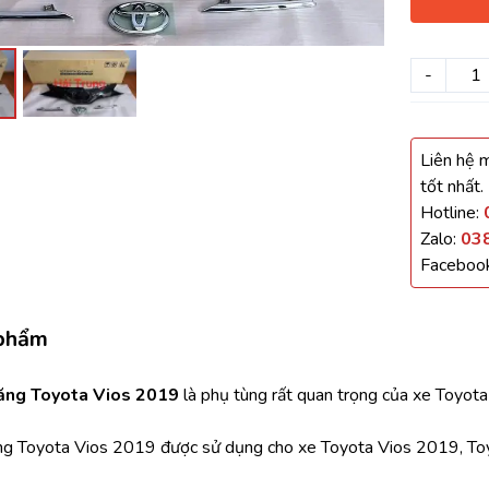
háo Xe
-
Xe
, Cánh Cửa
Liên hệ m
tốt nhất.
ong xe
Hotline:
Zalo:
03
Faceboo
 giảm xóc, càng
 phẩm
ăng Toyota Vios 2019 
là phụ tùng rất quan trọng của xe Toyota
ng Toyota Vios 2019 được sử dụng cho xe Toyota Vios 2019, Toy