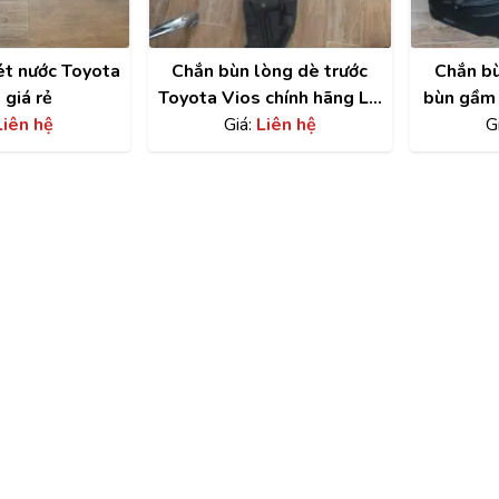
ét nước Toyota
Chắn bùn lòng dè trước
Chắn bù
 giá rẻ
Toyota Vios chính hãng LH
bùn gầm 
Liên hệ
| 538760D531
Giá:
Liên hệ
G