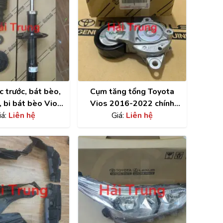
 trước, bát bèo,
Cụm tăng tổng Toyota
, bi bát bèo Vios
Vios 2016-2022 chính
014-2022
iá:
Liên hệ
hãng | 166200Y061
Giá:
Liên hệ