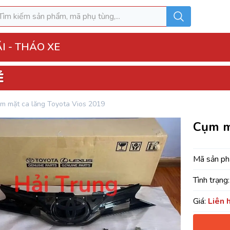
I - THÁO XE
o Xe
m mặt ca lăng Toyota Vios 2019
hộp điện đầy đủ
Cụm m
ì, Hộp túi khí
 Xe
Mã sản p
MK
Tình trạng:
Giá:
Liên 
u hòa AC