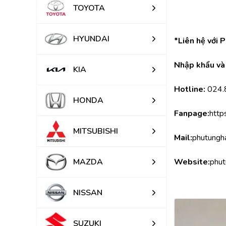
TOYOTA
HYUNDAI
*Liên hệ với 
Nhập khẩu và 
KIA
Hotline:
 024
HONDA
Fanpage:
http
MITSUBISHI
Mail:
phutungh
MAZDA
Website:
phut
NISSAN
SUZUKI