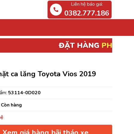
Liên hệ báo giá:
0382.777.186
ĐẶT HÀNG
PHỤ TÙNG ĐIỆN, ECU
ặt ca lăng Toyota Vios 2019
hẩm:
53114-0D020
Còn hàng
hệ
Xem giá hàng bãi tháo xe