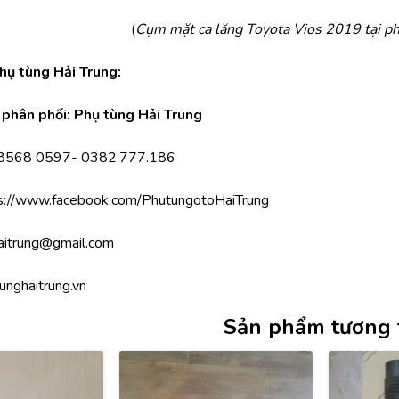
(
Cụm mặt ca lăng Toyota Vios 2019 tại ph
Phụ tùng Hải Trung:
phân phối: Phụ tùng Hải Trung
.8568 0597- 0382.777.186
s://www.facebook.com/PhutungotoHaiTrung
aitrung@gmail.com
unghaitrung.vn
Sản phẩm tương 