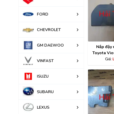
FORD
CHEVROLET
GM DAEWOO
Nắp đậy 
Toyota Vi
Giá:
gi
VINFAST
ISUZU
SUBARU
LEXUS