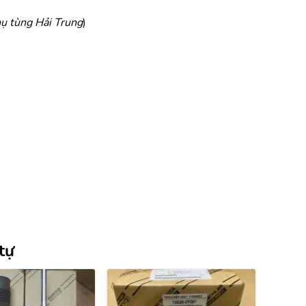
ụ tùng Hải Trung
)
tự