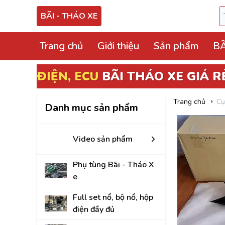
BÃI - THÁO XE
Trang chủ
Giới thiệu
Sản phẩm
BÃ
Video sản phẩm
Phụ tùng Bãi - Thá
Trang chủ
Cụ
Danh mục sản phẩm
Full set nổ, bộ nổ, 
Hộp điện, hộp cầu tr
Video sản phẩm
ECU, ABS Bãi Tháo
Phụ tùng Bãi - Tháo X
Hộp BCM, Body, S
e
Cọc lái, hộp, mô tơ
Full set nổ, bộ nổ, hộp
điện đầy đủ
Bảng công tắc điề