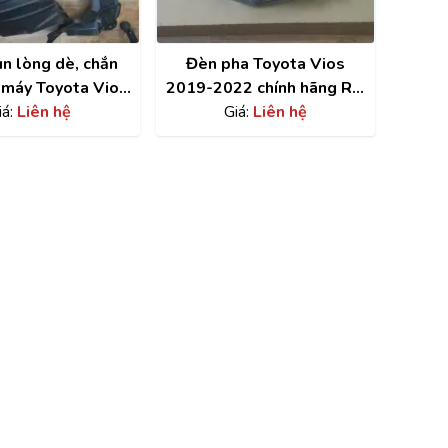
n lòng dè, chắn
Đèn pha Toyota Vios
máy Toyota Vios
2019-2022 chính hãng RH
iá:
giá rẻ
Liên hệ
| 811300DF30
Giá:
Liên hệ