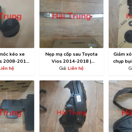
móc kéo xe
Nẹp mạ cốp sau Toyota
Giảm xóc
os 2008-2018
Vios 2014-2018 |
chụp bụi
á rẻ
Liên hệ
768010D280
Giá:
Liên hệ
2
G