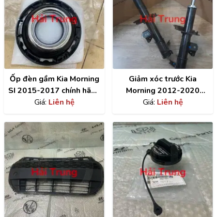
Ốp đèn gầm Kia Morning
Giảm xóc trước Kia
SI 2015-2017 chính hãng
Morning 2012-2020
| 865221YBA0
Giá:
Liên hệ
chính hãng | 546501Y010
Giá:
Liên hệ