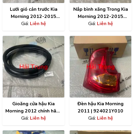
Lưới gió cản trước Kia
Nắp bình xăng Trong Kia
Morning 2012-2015
Morning 2012-2015
chính hãng | 865601Y500
Giá:
Liên hệ
chính hãng | 3101038600
Giá:
Liên hệ
Gioăng cửa hậu Kia
Đèn hậu Kia Morning
Morning 2012 chính hãng
2011 | 924021Y010
| 873211Y000
Giá:
Liên hệ
Giá:
Liên hệ