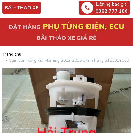
Liên hệ báo giá:
BÃI - THÁO XE
0382.777.186
PHỤ TÙNG ĐIỆN, ECU
ĐẶT HÀNG
BÃI THÁO XE GIÁ RẺ
Trang chủ
Cụm bơm xăng Kia Morning 2012-2015 chính hãng 311101Y050