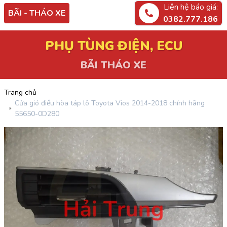
Liên hệ báo giá:
BÃI - THÁO XE
0382.777.186
PHỤ TÙNG ĐIỆN, ECU
BÃI THÁO XE
Trang chủ
Cửa gió điều hòa táp lô Toyota Vios 2014-2018 chính hãng
55650-0D280