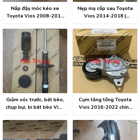
Nắp đậy móc kéo xe
Nẹp mạ cốp sau Toyota
Toyota Vios 2008-2018
Vios 2014-2018 |
giá rẻ
768010D280
Giảm xóc trước, bát bèo,
Cụm tăng tổng Toyota
chụp bụi, bi bát bèo Vios
Vios 2016-2022 chính
2014-2022
hãng | 166200Y061