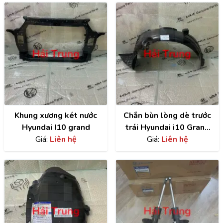
Khung xương két nước
Chắn bùn lòng dè trước
Hyundai I10 grand
trái Hyundai i10 Grand
Giá:
Liên hệ
chính hãng |
Giá:
Liên hệ
86811B4000