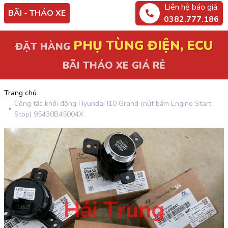
Liên hệ báo giá:
BÃI - THÁO XE
0382.777.186
PHỤ TÙNG ĐIỆN, ECU
ĐẶT HÀNG
BÃI THÁO XE GIÁ RẺ
Trang chủ
Công tắc khởi động Hyundai I10 Grand (nút bấm Engine Start
Stop) 95430B45004X