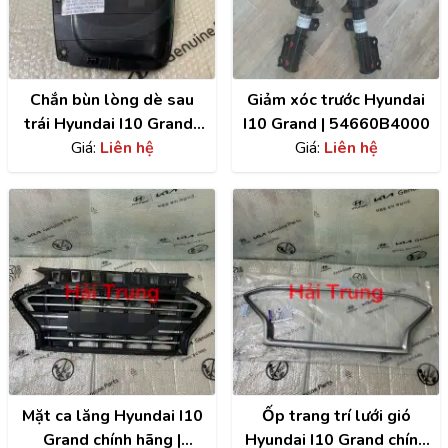
Chắn bùn lòng dè sau
Giảm xóc trước Hyundai
trái Hyundai I10 Grand |
I10 Grand | 54660B4000
86821B4400
Giá:
Liên hệ
Giá:
Liên hệ
Mặt ca lăng Hyundai I10
Ốp trang trí lưới gió
Grand chính hãng |
Hyundai I10 Grand chính