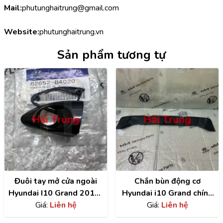
Mail:
phutunghaitrung@gmail.com
Website:
phutunghaitrung.vn
Sản phẩm tương tự
Đuôi tay mở cửa ngoài
Chắn bùn động cơ
Hyundai I10 Grand 2014-
Hyundai i10 Grand chính
2020 chính hãng
Giá:
Liên hệ
hãng | 29110B4000
Giá:
Liên hệ
82652B4020