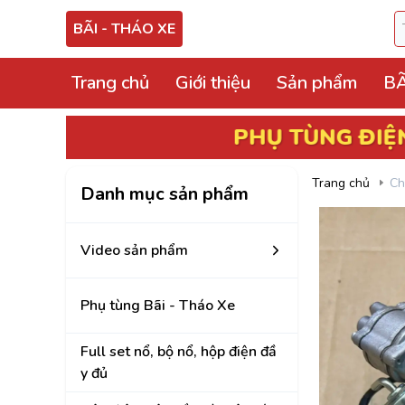
BÃI - THÁO XE
Trang chủ
Giới thiệu
Sản phẩm
BÃ
Video sản phẩm
PHỤ TÙNG ĐIỆN, ECU
BÃI
Phụ tùng Bãi - Thá
Trang chủ
Ch
Danh mục sản phẩm
Full set nổ, bộ nổ, 
Hộp điện, hộp cầu tr
Video sản phẩm
ECU, ABS Bãi Tháo
Phụ tùng Bãi - Tháo Xe
Hộp BCM, Body, S
Cọc lái, hộp, mô tơ
Full set nổ, bộ nổ, hộp điện đầ
y đủ
Bảng công tắc điề