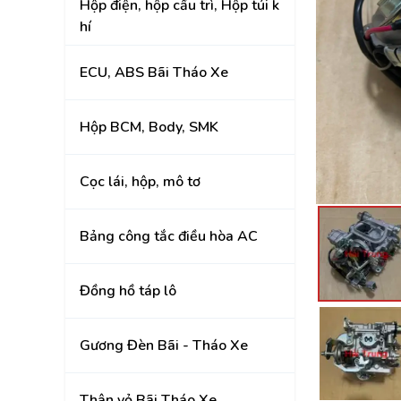
Hộp điện, hộp cầu trì, Hộp túi k
Đồng hồ táp lô
hí
Gương Đèn Bãi - T
ECU, ABS Bãi Tháo Xe
Thân vỏ Bãi Tháo 
Hộp BCM, Body, SMK
Nắp Capo, Cốp Sau
Ốp nhựa nội thất tr
Cọc lái, hộp, mô tơ
Mâm lốp, Lazang
Bảng công tắc điều hòa AC
Gầm, máy, hộp số
Hệ thống treo gầm,
A, rotuyn
Đồng hồ táp lô
NỘI - NGOẠI THẤT
Gương Đèn Bãi - Tháo Xe
TOYOTA
HYUNDAI
Thân vỏ Bãi Tháo Xe