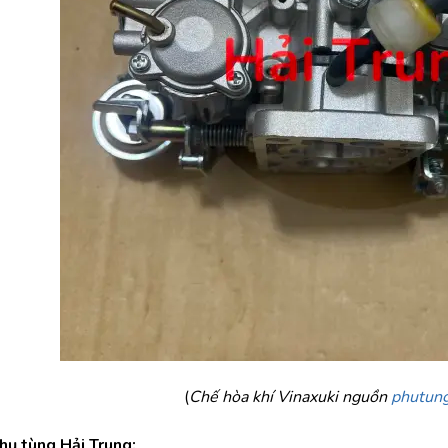
(
Chế hòa khí Vinaxuki nguồn 
phutung
Phụ tùng Hải Trung: