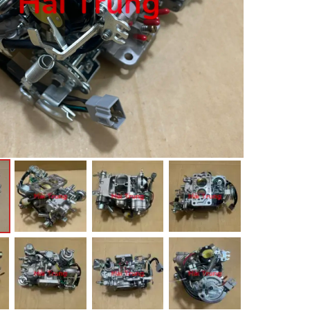
háo Xe
Xe
, Cánh Cửa
ong xe
 giảm xóc, càng