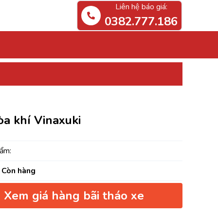
Liên hệ báo giá:
0382.777.186
a khí Vinaxuki
ẩm:
Còn hàng
Xem giá hàng bãi tháo xe