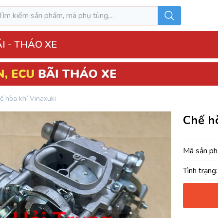
I - THÁO XE
 THÁO XE
o Xe
ế hòa khí Vinaxuki
hộp điện đầy đủ
Chế hò
ì, Hộp túi khí
 Xe
Mã sản ph
MK
Tình trạng:
u hòa AC