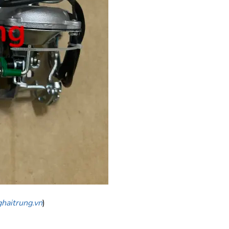
haitrung.vn
)