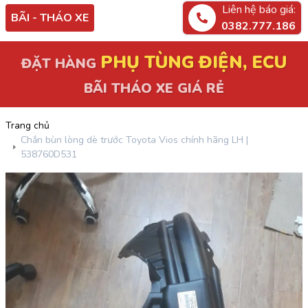
Liên hệ báo giá:
BÃI - THÁO XE
0382.777.186
PHỤ TÙNG ĐIỆN, ECU
ĐẶT HÀNG
BÃI THÁO XE GIÁ RẺ
Trang chủ
Chắn bùn lòng dè trước Toyota Vios chính hãng LH |
538760D531