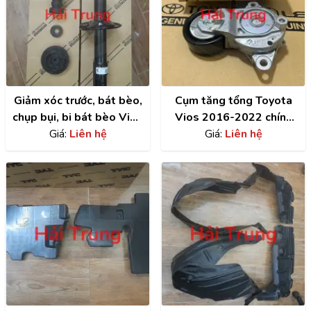
Giảm xóc trước, bát bèo,
Cụm tăng tổng Toyota
chụp bụi, bi bát bèo Vios
Vios 2016-2022 chính
2014-2022
Giá:
Liên hệ
hãng | 166200Y061
Giá:
Liên hệ