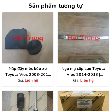
Sản phẩm tương tự
Nắp đậy móc kéo xe
Nẹp mạ cốp sau Toyota
Toyota Vios 2008-2018
Vios 2014-2018 |
Giá:
giá rẻ
Liên hệ
768010D280
Giá:
Liên hệ