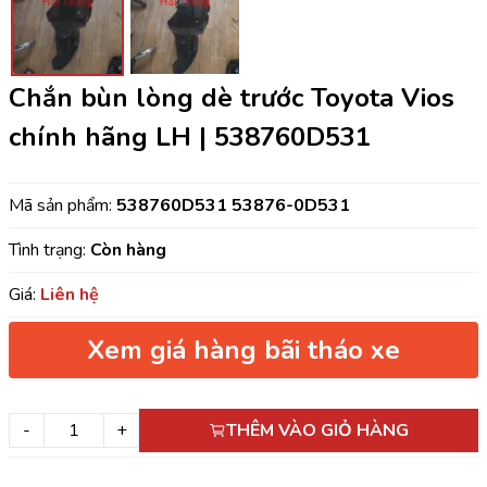
Chắn bùn lòng dè trước Toyota Vios
chính hãng LH | 538760D531
Mã sản phẩm:
538760D531 53876-0D531
Tình trạng:
Còn hàng
Giá:
Liên hệ
Xem giá hàng bãi tháo xe
-
+
THÊM VÀO GIỎ HÀNG