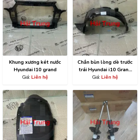
Khung xương két nước
Chắn bùn lòng dè trước
Hyundai I10 grand
trái Hyundai i10 Grand
Giá:
Liên hệ
chính hãng |
Giá:
Liên hệ
86811B4000