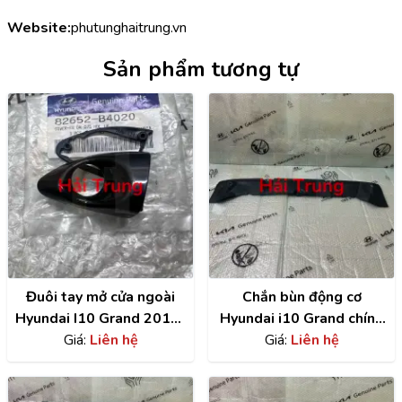
Website:
phutunghaitrung.vn
Sản phẩm tương tự
Đuôi tay mở cửa ngoài
Chắn bùn động cơ
Hyundai I10 Grand 2014-
Hyundai i10 Grand chính
2020 chính hãng
Giá:
Liên hệ
hãng | 29110B4000
Giá:
Liên hệ
82652B4020