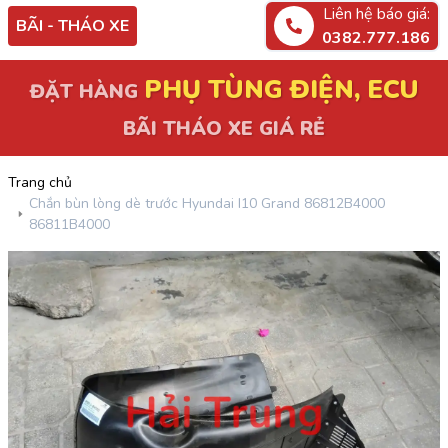
Liên hệ báo giá:
BÃI - THÁO XE
0382.777.186
PHỤ TÙNG ĐIỆN, ECU
ĐẶT HÀNG
BÃI THÁO XE GIÁ RẺ
Trang chủ
Chắn bùn lòng dè trước Hyundai I10 Grand 86812B4000
86811B4000