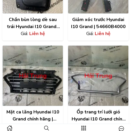
Chắn bùn lòng dè sau
Giảm xóc trước Hyundai
trái Hyundai I10 Grand |
I10 Grand | 54660B4000
86821B4400
Giá:
Liên hệ
Giá:
Liên hệ
Mặt ca lăng Hyundai I10
Ốp trang trí lưới gió
Grand chính hãng |
Hyundai I10 Grand chính
86350K6010
Giá:
Liên hệ
hãng | 86352K6010
Giá:
Liên hệ