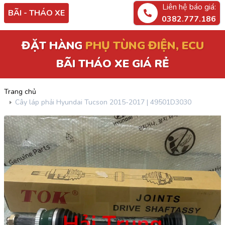
Liên hệ báo giá:
BÃI - THÁO XE
0382.777.186
PHỤ TÙNG ĐIỆN, ECU
ĐẶT HÀNG
BÃI THÁO XE GIÁ RẺ
Trang chủ
Cây láp phải Hyundai Tucson 2015-2017 | 49501D3030