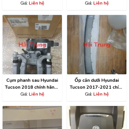
chính hãng |
Giá:
Liên hệ
28210D3200
Giá:
Liên hệ
81140D3000 ,
81130D3400
Cụm phanh sau Hyundai
Ốp cản dưới Hyundai
Tucson 2018 chính hãng |
Tucson 2017-2021 chính
58311D3A70
Giá:
Liên hệ
hãng | 86565D3500
Giá:
Liên hệ