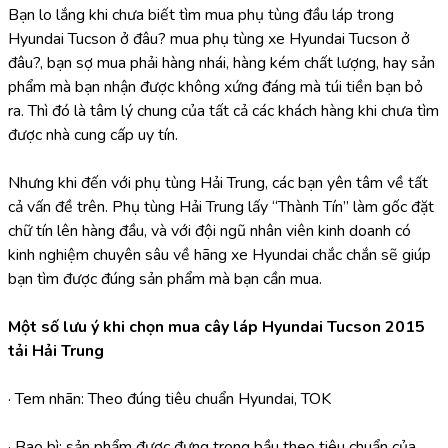
Bạn lo lắng khi chưa biết tìm mua phụ tùng đầu láp trong 
Hyundai Tucson ở đâu? mua phụ tùng xe Hyundai Tucson ở 
đâu?, bạn sợ mua phải hàng nhái, hàng kém chất lượng, hay sản 
phẩm mà bạn nhận được không xứng đáng mà túi tiền bạn bỏ 
ra. Thì đó là tâm lý chung của tất cả các khách hàng khi chưa tìm 
được nhà cung cấp uy tín.
Nhưng khi đến với phụ tùng Hải Trung, các bạn yên tâm về tất 
cả vấn đề trên. Phụ tùng Hải Trung lấy “Thành Tín” làm gốc đặt 
chữ tín lên hàng đầu, và với đội ngũ nhân viên kinh doanh có 
kinh nghiệm chuyên sâu về hãng xe Hyundai chắc chắn sẽ giúp 
bạn tìm được đúng sản phẩm mà bạn cần mua.
Một số lưu ý khi chọn mua cây láp Hyundai Tucson 2015 
tải Hải Trung
· Tem nhãn: Theo đúng tiêu chuẩn Hyundai, TOK
· Bao bì: sản phẩm được đựng trong bầu theo tiêu chuẩn của 