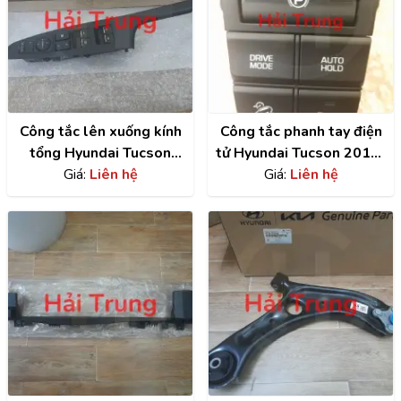
Công tắc lên xuống kính
Công tắc phanh tay điện
tổng Hyundai Tucson
tử Hyundai Tucson 2015-
2015 | 93570D30004X
Giá:
Liên hệ
2021| 93300D30604X
Giá:
Liên hệ