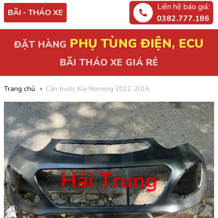
Liên hệ báo giá:
BÃI - THÁO XE
0382.777.186
PHỤ TÙNG ĐIỆN, ECU
ĐẶT HÀNG
BÃI THÁO XE GIÁ RẺ
Trang chủ
Cản trước Kia Morning 2012-2016