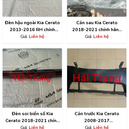
Đèn hậu ngoài Kia Cerato
Cản sau Kia Cerato
2013-2016 RH chính
2018-2021 chính hãng
hãng 92402A7700
Giá:
Liên hệ
86611M6000
Giá:
Liên hệ
Đèn soi biển số Kia
Cản trước Kia Cerato
Cerato 2018-2021 chính
2008-2017
hãng có Camera
Giá:
Liên hệ
865111M000
Giá:
Liên hệ