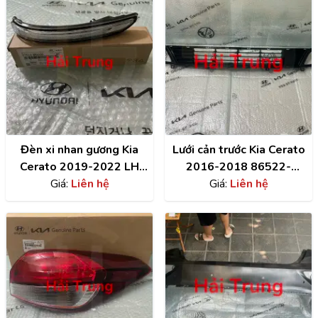
Đèn xi nhan gương Kia
Lưới cản trước Kia Cerato
Cerato 2019-2022 LH
2016-2018 86522-
chính hãng 87614M6000
Giá:
Liên hệ
Giá:
A7800
Liên hệ