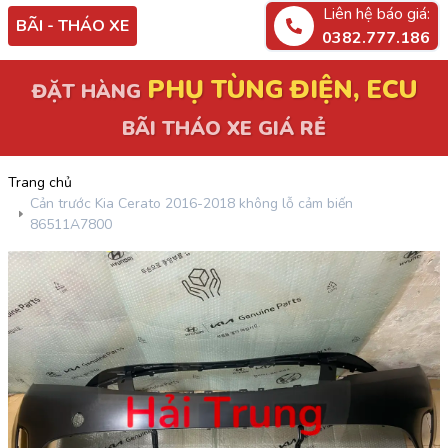
Liên hệ báo giá:
BÃI - THÁO XE
0382.777.186
PHỤ TÙNG ĐIỆN, ECU
ĐẶT HÀNG
BÃI THÁO XE GIÁ RẺ
Trang chủ
Cản trước Kia Cerato 2016-2018 không lỗ cảm biến
86511A7800