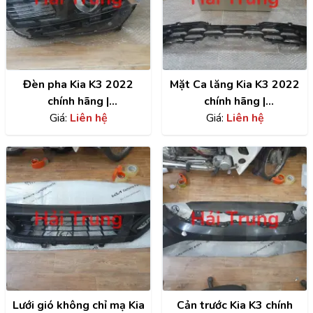
Đèn pha Kia K3 2022
Mặt Ca lăng Kia K3 2022
chính hãng |
chính hãng |
92101M6600
Giá:
Liên hệ
86350M6510
Giá:
Liên hệ
Lưới gió không chỉ mạ Kia
Cản trước Kia K3 chính