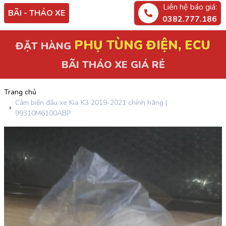
Liên hệ báo giá:
BÃI - THÁO XE
0382.777.186
PHỤ TÙNG ĐIỆN, ECU
ĐẶT HÀNG
BÃI THÁO XE GIÁ RẺ
Trang chủ
Cảm biến đầu xe Kia K3 2019-2021 chính hãng |
99310M6100ABP