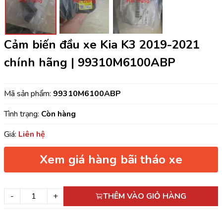
Cảm biến đầu xe Kia K3 2019-2021
chính hãng | 99310M6100ABP
Mã sản phẩm:
99310M6100ABP
Tình trạng:
Còn hàng
Giá:
Liên hệ
Xem giá hàng bãi tháo xe
-
+
THÊM VÀO GIỎ HÀNG