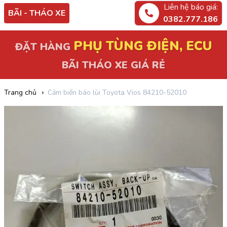
Liên hệ báo giá:
BÃI - THÁO XE
0382.777.186
PHỤ TÙNG ĐIỆN, ECU
ĐẶT HÀNG
BÃI THÁO XE GIÁ RẺ
Trang chủ
Cảm biến báo lùi Toyota Vios 84210-52010