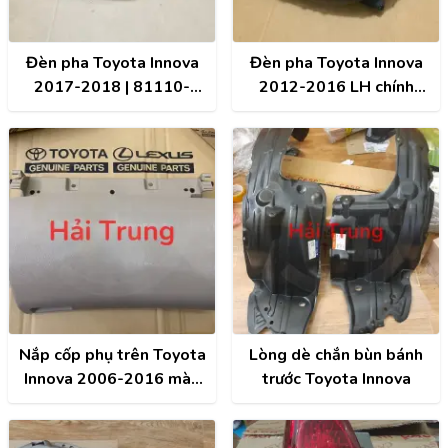
Đèn pha Toyota Innova
Đèn pha Toyota Innova
2017-2018 | 81110-
2012-2016 LH chính
0KB10
hãng | 81110-0K520
Nắp cốp phụ trên Toyota
Lòng dè chắn bùn bánh
Innova 2006-2016 màu
trước Toyota Innova
kem | 554400K040E1