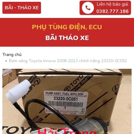
Liên hệ báo giá:
BÃI - THÁO XE
0382.777.186
PHỤ TÙNG ĐIỆN, ECU
BÃI THÁO XE
Trang chủ
Bơm xăng Toyota Innova 2008-2013 chính hãng 23220-0C051