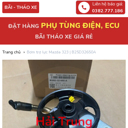
Liên hệ báo giá:
BÃI - THÁO XE
0382.777.186
PHỤ TÙNG ĐIỆN, ECU
ĐẶT HÀNG
BÃI THÁO XE GIÁ RẺ
Trang chủ
Bơm trợ lực Mazda 323 | B25D32650A