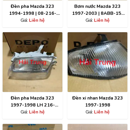
Đèn pha Mazda 323
Bơm nước Mazda 323
1994-1998 | 08-216-
1997-2003 | 8ABB-15-
1135L , 08-216-1135R
Giá:
Liên hệ
Giá:
010
Liên hệ
Đèn pha Mazda 323
Đèn xi nhan Mazda 323
1997-1998 LH 216-
1997-1998
1135L , 216-1135R
Giá:
Liên hệ
Giá:
Liên hệ