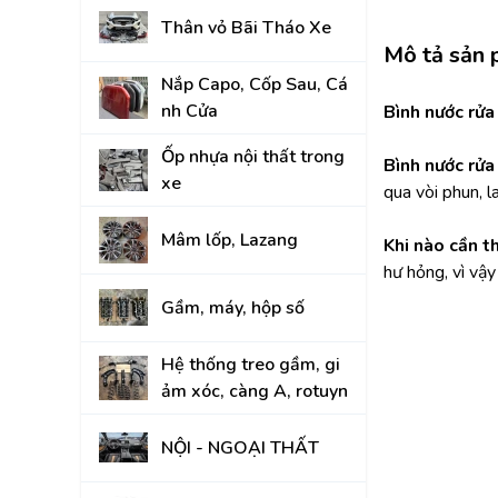
Thân vỏ Bãi Tháo Xe
KIA
Mô tả sản
Nắp Capo, Cốp Sau, Cá
nh Cửa
Bình nước rử
Ốp nhựa nội thất trong
Bình nước rửa
xe
qua vòi phun, l
Mâm lốp, Lazang
Khi nào cần t
hư hỏng, vì vậy
Gầm, máy, hộp số
Hệ thống treo gầm, gi
ảm xóc, càng A, rotuyn
NỘI - NGOẠI THẤT