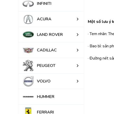
INFINITI
ACURA
Một số lưu ý 
· Tem nhãn: Th
LAND ROVER
· Bao bì: sản 
CADILLAC
· Đường nét sả
PEUGEOT
VOLVO
HUMMER
FERRARI