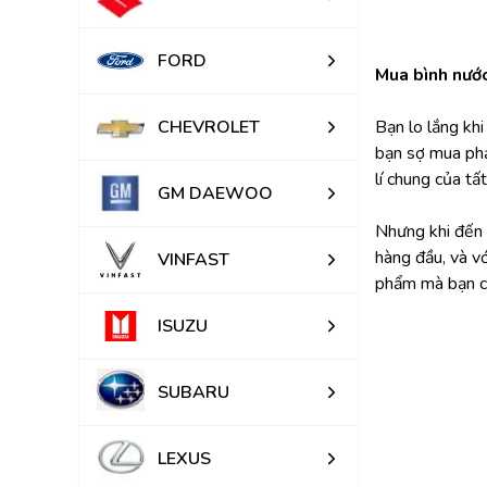
FORD
Mua bình nước
CHEVROLET
Bạn lo lắng kh
bạn sợ mua phả
lí chung của tấ
GM DAEWOO
Nhưng khi đến v
hàng đầu, và v
VINFAST
phẩm mà bạn c
ISUZU
SUBARU
LEXUS