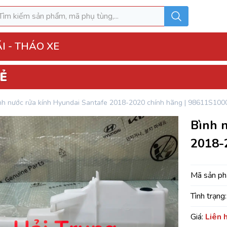
I - THÁO XE
o Xe
nh nước rửa kính Hyundai Santafe 2018-2020 chính hãng | 98611S100
hộp điện đầy đủ
Bình 
ì, Hộp túi khí
2018-
 Xe
MK
Mã sản p
Tình trạng:
u hòa AC
Giá:
Liên 