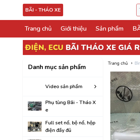
BÃI - THÁO XE
Trang chủ
Giới thiệu
Sản phẩm
BÃ
Video sản phẩm
Phụ tùng Bãi - Thá
Trang chủ
Bì
Danh mục sản phẩm
Full set nổ, bộ nổ, 
Hộp điện, hộp cầu tr
Video sản phẩm
ECU, ABS Bãi Tháo
Phụ tùng Bãi - Tháo X
Hộp BCM, Body, S
e
Cọc lái, hộp, mô tơ
Full set nổ, bộ nổ, hộp
điện đầy đủ
Bảng công tắc điề