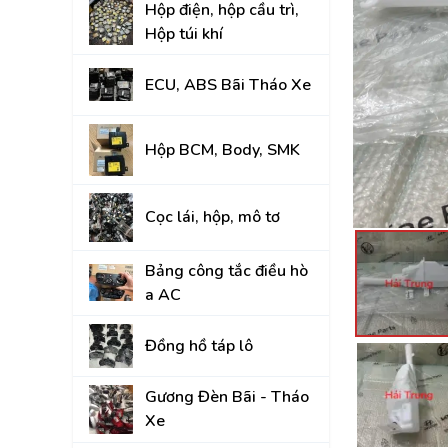
Hộp điện, hộp cầu trì,
Đồng hồ táp lô
Hộp túi khí
Gương Đèn Bãi - T
ECU, ABS Bãi Tháo Xe
Thân vỏ Bãi Tháo 
Nắp Capo, Cốp Sau
Hộp BCM, Body, SMK
Ốp nhựa nội thất tr
Cọc lái, hộp, mô tơ
Mâm lốp, Lazang
Gầm, máy, hộp số
Bảng công tắc điều hò
a AC
Hệ thống treo gầm,
A, rotuyn
Đồng hồ táp lô
NỘI - NGOẠI THẤT
Gương Đèn Bãi - Tháo
TOYOTA
Xe
HYUNDAI