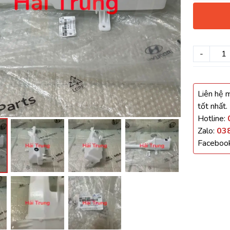
háo Xe
Xe
-
, Cánh Cửa
Liên hệ m
ong xe
tốt nhất.
Hotline:
Zalo:
03
Faceboo
 giảm xóc, càng