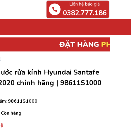
Liên hệ báo giá:
0382.777.186
ĐẶT HÀNG
PHỤ TÙNG ĐIỆN, ECU
BÃI
0
nước rửa kính Hyundai Santafe
2020 chính hãng | 98611S1000
hẩm:
98611S1000
Còn hàng
hệ