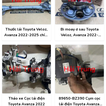
Thước lái Toyota Veloz,
Bi moay ơ sau Toyota
Avanza 2022-2025 chính
Veloz, Avanza 2022-
hãng 45501-BZ120
2025 chính hãng 42410-
45501BZ120
BZ150
Tháo xe Cọc lái điện
89650-BZ390 Cụm cọc
Toyota Avanza 2022
lái điện Toyota Avanza,