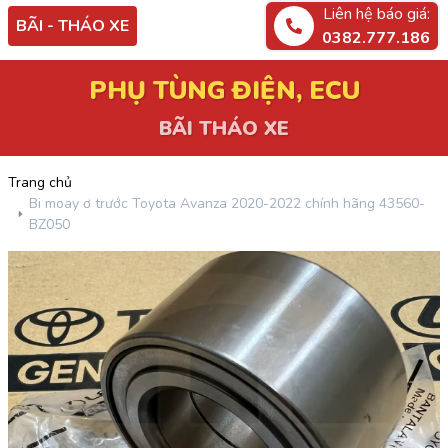
Liên hệ báo giá:
BÃI - THÁO XE
0382.777.186
PHỤ TÙNG ĐIỆN, ECU
BÃI THÁO XE
Trang chủ
Bi moay ơ trước Toyota Avanza 2020-2022 chính hãng 43560-
BZ050