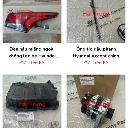
Đèn hậu miếng ngoài
Ống tio dầu phanh
không led xe Hyundai
Hyundai Accent chính
Accent | 92402H6000
Giá:
Liên hệ
hãng | 58732A7000
Giá:
Liên hệ