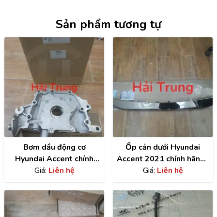
Sản phẩm tương tự
Bơm dầu động cơ
Ốp cản dưới Hyundai
Hyundai Accent chính
Accent 2021 chính hãng |
hãng | 2131026802
Giá:
Liên hệ
86577H6510
Giá:
Liên hệ