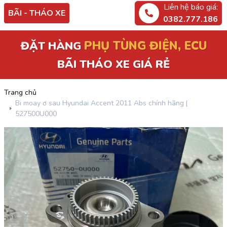
Liên hệ báo giá:
BÃI - THÁO XE
0382.777.186
PHỤ TÙNG ĐIỆN, ECU
ĐẶT HÀNG
BÃI THÁO XE GIÁ RẺ
Trang chủ
Bi moay ơ sau Hyundai Accent 2011 Abs chính hãng |
527500U000