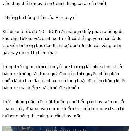
việc thay thế bi may ơ mới chính hãng là rất cần thiết.
-Những hư hỏng chính của Bi moay ơ
Khi đi xe ở tốc độ 40 – 60Km/h mà bạn thấy phát ra tiếng ồn 
khó chịu từ khu vực bánh xe thì rất có thể nguyên nhân là do 
các viên bi trong bạc đạn thiếu sự bôi trơn, do các vòng bi bị 
gãy hay do mỡ bị biến chất.
Trong trường hợp khi di chuyển xe bị rung lắc nhiều hơn khiến 
bánh xe không lăn theo quỹ đạo tròn thì nguyên nhân phần 
nhiều là do bạc đạn bánh xe quá lỏng hoặc đã bị hư hỏng khiến 
bánh xe mất kiểm soát, khó điều khiển.
Trước những dấu hiệu bất thường như tiếng ồn hay sự rung lắc 
của xe, hãy đưa xe vào garage kiểm tra, nếu bi moay ơ sau bị 
hư hỏng nặng thì chúng ta cần thay mới.