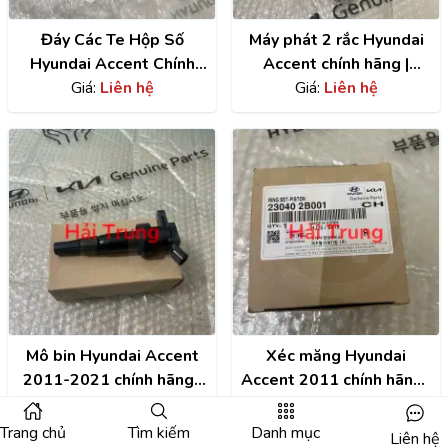
Đáy Các Te Hộp Số
Máy phát 2 rắc Hyundai
Hyundai Accent Chính
Accent chính hãng |
Hãng | 4528026101
Giá:
Liên hệ
373002B101
Giá:
Liên hệ
Mô bin Hyundai Accent
Xéc măng Hyundai
2011-2021 chính hãng |
Accent 2011 chính hãng |
2730103200
Giá:
Liên hệ
230402B002
Giá:
Liên hệ
Trang chủ
Tìm kiếm
Danh mục
Liên hệ