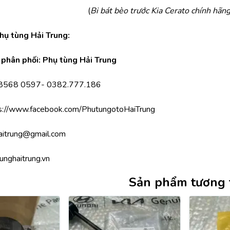
(
Bi bát bèo trước Kia Cerato chính hãng
Phụ tùng Hải Trung:
phân phối: Phụ tùng Hải Trung
.8568 0597- 0382.777.186
s://www.facebook.com/PhutungotoHaiTrung
aitrung@gmail.com
unghaitrung.vn
Sản phẩm tương 