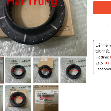
háo Xe
Xe
-
, Cánh Cửa
Liên hệ m
ong xe
tốt nhất.
Hotline:
Zalo:
03
Faceboo
 giảm xóc, càng