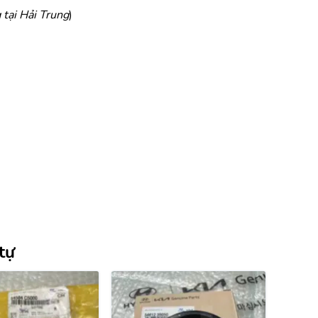
 tại Hải Trung
)
tự