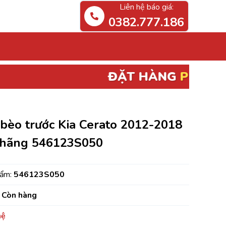
Liên hệ báo giá:
0382.777.186
ĐẶT HÀNG
PHỤ TÙNG ĐIỆN, ECU
B
 bèo trước Kia Cerato 2012-2018
 hãng 546123S050
hẩm:
546123S050
Còn hàng
hệ