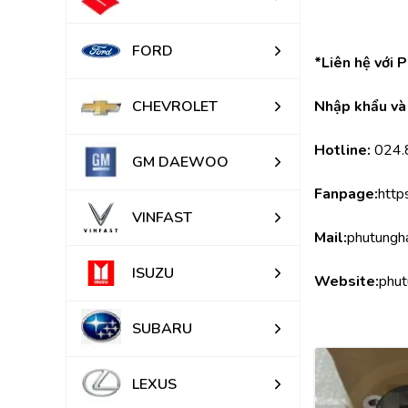
FORD
*Liên hệ với 
CHEVROLET
Nhập khẩu và 
Hotline:
 024
GM DAEWOO
Fanpage:
http
VINFAST
Mail:
phutungh
ISUZU
Website:
phut
SUBARU
LEXUS