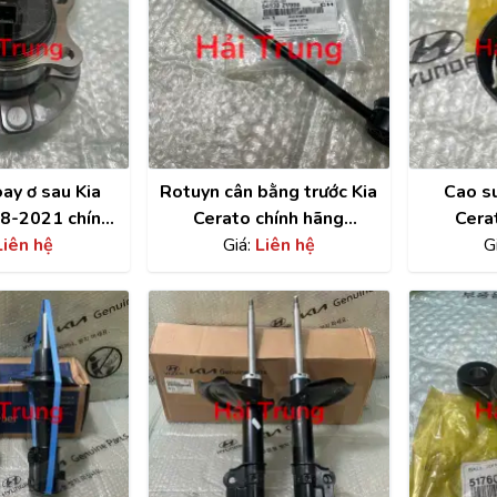
ay ơ sau Kia
Rotuyn cân bằng trước Kia
Cao su
8-2021 chính
Cerato chính hãng
Cera
2730F0000
Liên hệ
548302V000
Giá:
Liên hệ
54
G