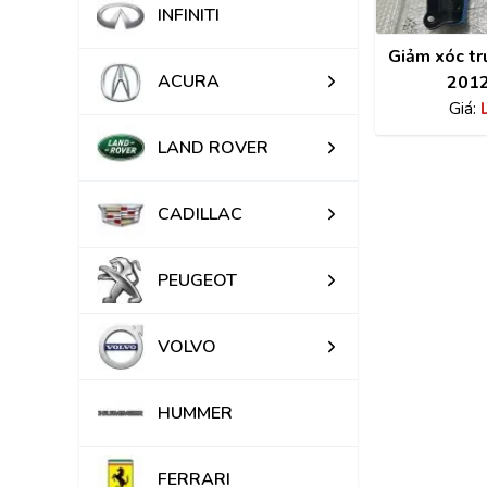
INFINITI
Giảm xóc tr
ACURA
201
Giá:
LAND ROVER
CADILLAC
PEUGEOT
VOLVO
HUMMER
FERRARI