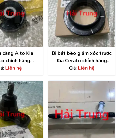
 càng A to Kia
Bi bát bèo giảm xóc trước
to chính hãng
Kia Cerato chính hãng
584C5000
iá:
Liên hệ
546123S050
Giá:
Liên hệ