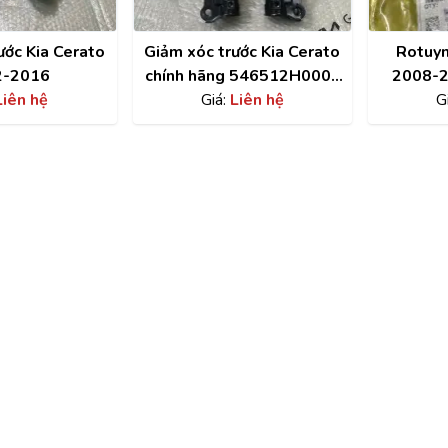
ước Kia Cerato
Giảm xóc trước Kia Cerato
Rotuyn
2-2016
chính hãng 546512H000 ,
2008-2
Liên hệ
546612H000
Giá:
Liên hệ
51
G