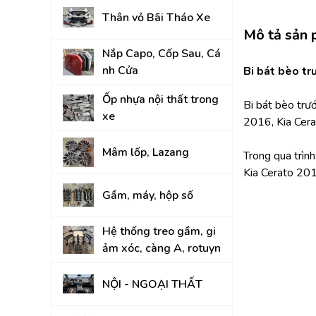
Thân vỏ Bãi Tháo Xe
KIA
Mô tả sản
Nắp Capo, Cốp Sau, Cá
nh Cửa
Bi bát bèo t
Ốp nhựa nội thất trong
Bi bát bèo trư
xe
2016, Kia Cer
Mâm lốp, Lazang
Trong qua trìn
Kia Cerato 201
Gầm, máy, hộp số
Hệ thống treo gầm, gi
ảm xóc, càng A, rotuyn
NỘI - NGOẠI THẤT