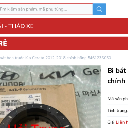
I - THÁO XE
o Xe
 bát bèo trước Kia Cerato 2012-2018 chính hãng 546123S050
hộp điện đầy đủ
Bi bát
ì, Hộp túi khí
chính
 Xe
MK
Mã sản p
Tình trạng:
u hòa AC
Giá:
Liên 