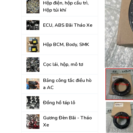
Hộp điện, hộp cầu trì,
Đồng hồ táp lô
Hộp túi khí
Gương Đèn Bãi - T
ECU, ABS Bãi Tháo Xe
Thân vỏ Bãi Tháo 
Nắp Capo, Cốp Sau
Hộp BCM, Body, SMK
Ốp nhựa nội thất tr
Cọc lái, hộp, mô tơ
Mâm lốp, Lazang
Gầm, máy, hộp số
Bảng công tắc điều hò
a AC
Hệ thống treo gầm,
A, rotuyn
Đồng hồ táp lô
NỘI - NGOẠI THẤT
Gương Đèn Bãi - Tháo
TOYOTA
Xe
HYUNDAI