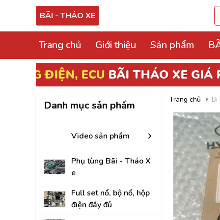
BÃI - THÁO XE
Trang chủ
Giới thiệu
Sản phẩm
BÃ
Video sản phẩm
Phụ tùng Bãi - Thá
Trang chủ
Bi
Danh mục sản phẩm
Full set nổ, bộ nổ, 
Hộp điện, hộp cầu tr
Video sản phẩm
ECU, ABS Bãi Tháo
Phụ tùng Bãi - Tháo X
Hộp BCM, Body, S
e
Cọc lái, hộp, mô tơ
Full set nổ, bộ nổ, hộp
điện đầy đủ
Bảng công tắc điề