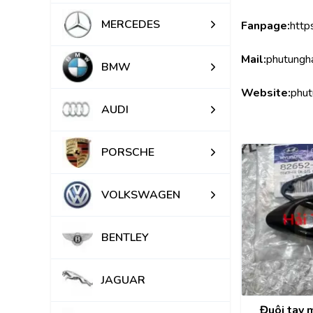
MERCEDES
Fanpage:
http
Mail:
phutungh
BMW
Website:
phut
AUDI
PORSCHE
VOLKSWAGEN
BENTLEY
JAGUAR
Đuôi tay 