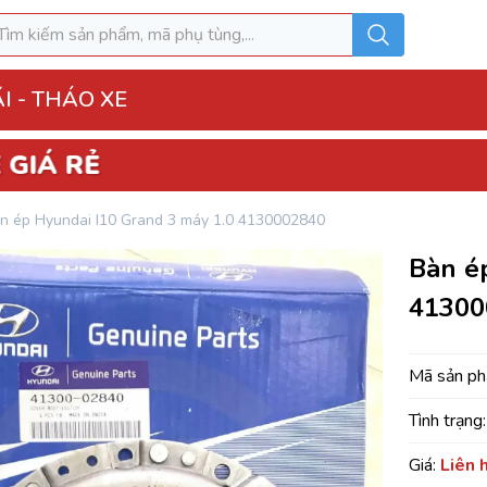
I - THÁO XE
o Xe
n ép Hyundai I10 Grand 3 máy 1.0 4130002840
hộp điện đầy đủ
Bàn é
ì, Hộp túi khí
41300
 Xe
MK
Mã sản p
Tình trạng:
u hòa AC
Giá:
Liên 