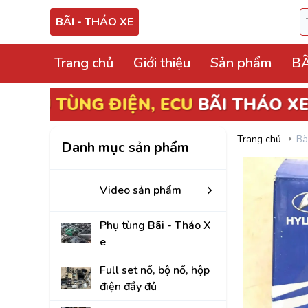
BÃI - THÁO XE
Trang chủ
Giới thiệu
Sản phẩm
BÃ
Video sản phẩm
Phụ tùng Bãi - Thá
Trang chủ
Bà
Danh mục sản phẩm
Full set nổ, bộ nổ, 
Hộp điện, hộp cầu tr
Video sản phẩm
ECU, ABS Bãi Tháo
Phụ tùng Bãi - Tháo X
Hộp BCM, Body, S
e
Cọc lái, hộp, mô tơ
Full set nổ, bộ nổ, hộp
điện đầy đủ
Bảng công tắc điề