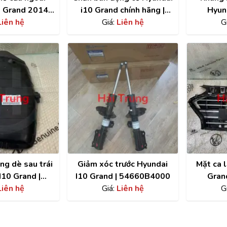
0 Grand 2014-
i10 Grand chính hãng |
Hyun
hính hãng
Liên hệ
29110B4000
Giá:
Liên hệ
G
2B4020
ng dè sau trái
Giảm xóc trước Hyundai
Mặt ca 
I10 Grand |
I10 Grand | 54660B4000
Grand
1B4400
Liên hệ
Giá:
Liên hệ
86
G