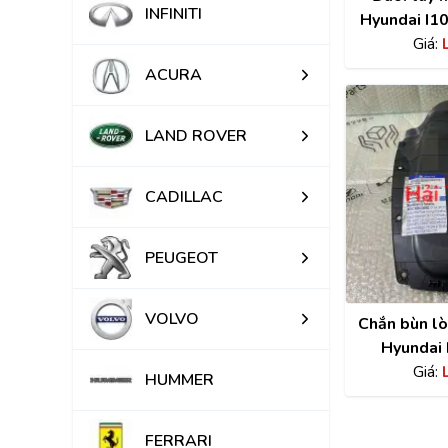
INFINITI
Hyundai I1
2020 c
Giá:
8265
ACURA
LAND ROVER
CADILLAC
PEUGEOT
VOLVO
Chắn bùn lò
Hyundai 
8682
Giá:
HUMMER
FERRARI