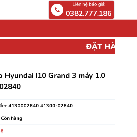
Liên hệ báo giá:
0382.777.186
ĐẶT HÀNG
PHỤ TÙNG ĐIỆN, 
p Hyundai I10 Grand 3 máy 1.0
02840
hẩm:
4130002840 41300-02840
Còn hàng
hệ