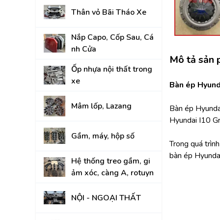
Thân vỏ Bãi Tháo Xe
KIA
Nắp Capo, Cốp Sau, Cá
nh Cửa
Mô tả sản
Ốp nhựa nội thất trong
xe
Bàn ép Hyund
Mâm lốp, Lazang
Bàn ép Hyunda
Hyundai I10 G
Gầm, máy, hộp số
Trong quá trìn
bàn ép Hyunda
Hệ thống treo gầm, gi
ảm xóc, càng A, rotuyn
NỘI - NGOẠI THẤT