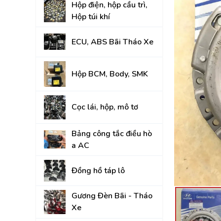
Hộp điện, hộp cầu trì,
Đồng hồ táp lô
Hộp túi khí
Gương Đèn Bãi - T
ECU, ABS Bãi Tháo Xe
Thân vỏ Bãi Tháo 
Nắp Capo, Cốp Sau
Hộp BCM, Body, SMK
Ốp nhựa nội thất tr
Cọc lái, hộp, mô tơ
Mâm lốp, Lazang
Gầm, máy, hộp số
Bảng công tắc điều hò
a AC
Hệ thống treo gầm,
A, rotuyn
Đồng hồ táp lô
NỘI - NGOẠI THẤT
Gương Đèn Bãi - Tháo
TOYOTA
Xe
HYUNDAI