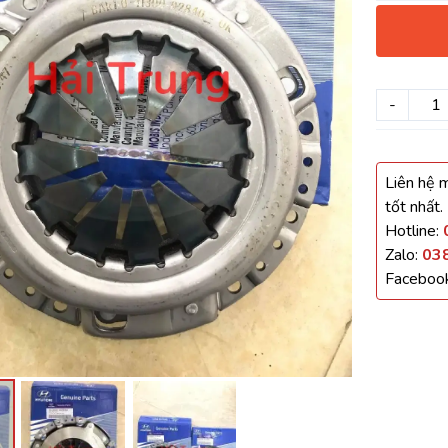
háo Xe
Xe
-
, Cánh Cửa
Liên hệ m
ong xe
tốt nhất.
Hotline:
Zalo:
03
Faceboo
 giảm xóc, càng