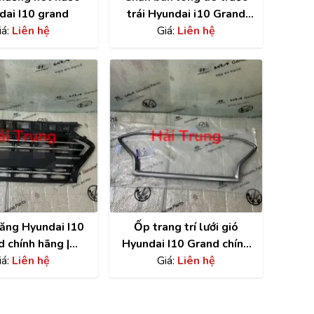
dai I10 grand
trái Hyundai i10 Grand
iá:
Liên hệ
chính hãng | 86811B4000
Giá:
Liên hệ
lăng Hyundai I10
Ốp trang trí lưới gió
 chính hãng |
Hyundai I10 Grand chính
350K6010
iá:
Liên hệ
hãng | 86352K6010
Giá:
Liên hệ