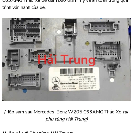
C63AMG Tháo Xe để đảm bảo thẩm mỹ và an toàn trong quá 
trình vận hành của xe.
(
Hộp sam sau Mercedes-Benz W205 C63AMG Tháo Xe 
tại 
phụ tùng Hải Trung)