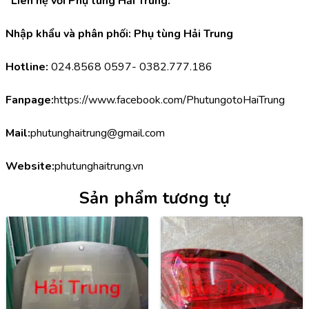
*Liên hệ với Phụ tùng Hải Trung:
Nhập khẩu và phân phối: Phụ tùng Hải Trung
Hotline:
 024.8568 0597- 0382.777.186
Fanpage:
https://www.facebook.com/PhutungotoHaiTrung
Mail:
phutunghaitrung@gmail.com
Website:
phutunghaitrung.vn
Sản phẩm tương tự