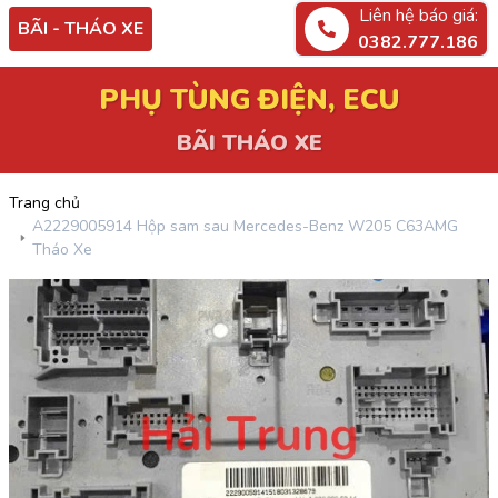
Liên hệ báo giá:
BÃI - THÁO XE
0382.777.186
PHỤ TÙNG ĐIỆN, ECU
BÃI THÁO XE
Trang chủ
A2229005914 Hộp sam sau Mercedes-Benz W205 C63AMG
Tháo Xe