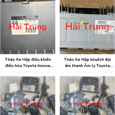
0K030
Tháo Xe Hộp điều khiển
Tháo Xe Hộp khuếch đại
điều hòa Toyota Innova
âm thanh Âm ly Toyota
2020 88650-0K440
Land Cruiser Prado
86100-60220