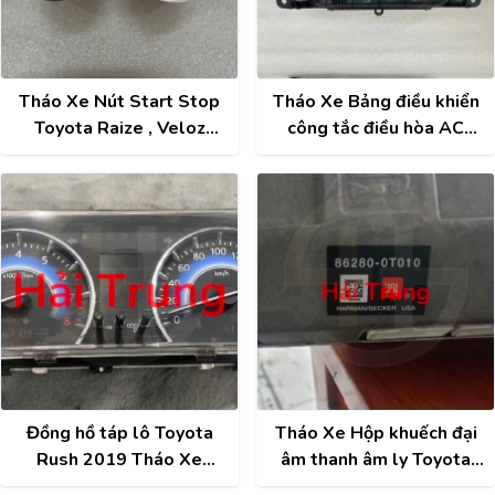
Tháo Xe Nút Start Stop
Tháo Xe Bảng điều khiển
Toyota Raize , Veloz
công tắc điều hòa AC
2021-2025
Toyota Raize , Veloz
2021-2025
Đồng hồ táp lô Toyota
Tháo Xe Hộp khuếch đại
Rush 2019 Tháo Xe
âm thanh âm ly Toyota
83800BYC30
Venza 862800T010